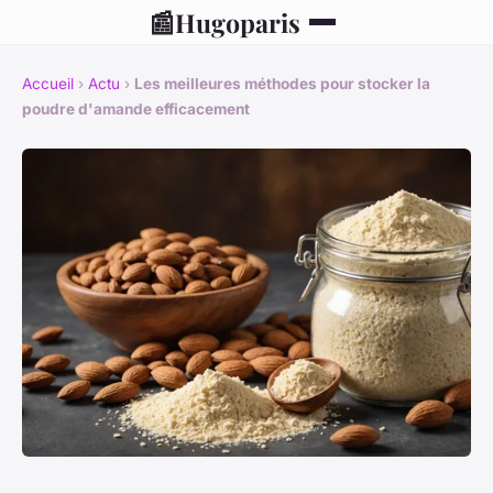
📰
Hugoparis
Accueil
›
Actu
›
Les meilleures méthodes pour stocker la
poudre d'amande efficacement